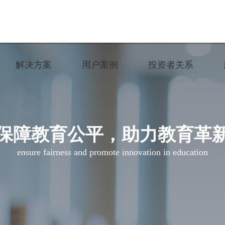
解决方案
用户案例
投资者关系
份验证系统建设方案
作弊防控系统建设方案
智慧招考
公司公告
语听说评测解决方案
多功能型智能安检门
智慧教育
公司治理
卷流转系统建设方案
教育考试综合管理平台
保障教育公平，助力教育革
生涯服务
定期报告
ensure fairness and promote innovation in education