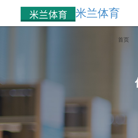
米兰体育
首页
网上巡查系统建设方案
身
智慧招考
巡查指挥系统建设方案
英
智慧教育
“无纸化” 体检解决方案
试
生涯服务
产品中心