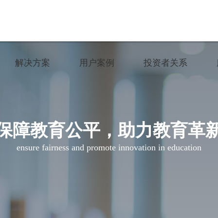
解决方案
用户案例
投资者关系
份验证系统建设方案
作弊防控系统建设方案
智慧招考
公司公告
语听说评测解决方案
多功能型智能安检门
智慧教育
公司治理
卷流转系统建设方案
教育考试综合管理平台
保障教育公平，助力教育革
生涯服务
定期报告
ensure fairness and promote innovation in education